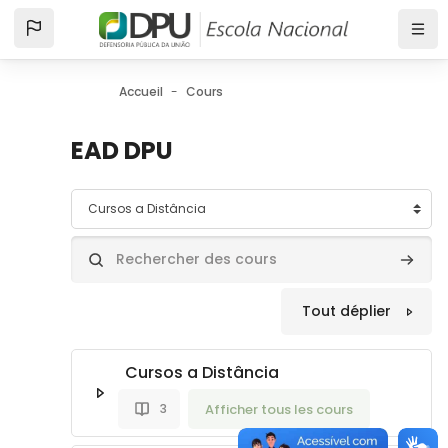
Passer au contenu principal
Accueil
Cours
EAD DPU
Catégories de cours
Rechercher des cours
Recher
Tout déplier
Cursos a Distância
Afficher tous les cours
3