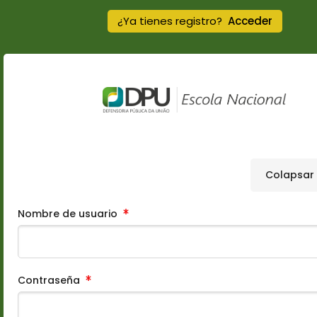
Salta al contenido principal
¿Ya tienes registro?
Acceder
Colapsar
Nombre de usuario
Contraseña