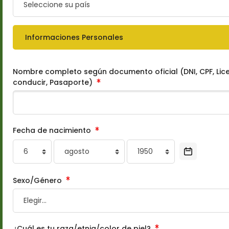
Informaciones Personales
Nombre completo según documento oficial (DNI, CPF, Lic
conducir, Pasaporte)
Fecha de nacimiento
Día
Mes
Año
Sexo/Género
¿Cuál es tu raza/etnia/color de piel?