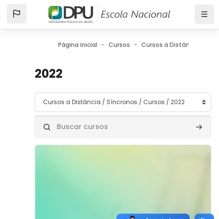
Ir para o conteúdo principal
Página inicial
Cursos
Cursos a Distância
Sí
2022
Categorias de Cursos
Buscar cursos
Buscar
Imagem do curso" Protocolo de Atuação em Zonas de