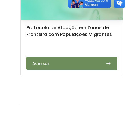
Imagem do curso
Nome do curso
Protocolo de Atuação em Zonas de
Fronteira com Populações Migrantes
Texto do resumo do curso:
Acessar