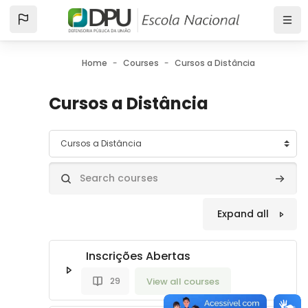
Skip to main content
Home
Courses
Cursos a Distância
Cursos a Distância
Course categories
Search courses
Search
Expand all
Inscrições Abertas
View all courses
29