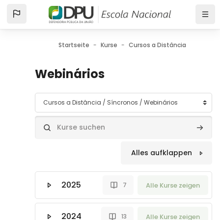
Zum Hauptinhalt
Startseite
Kurse
Cursos a Distância
Síncro
Webinários
Kursbereiche
Kurse suchen
Kurse 
Alles aufklappen
2025
Alle Kurse zeigen
7
2024
Alle Kurse zeigen
13