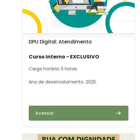
Image de cours
Nom du cours
DPU Digital: Atendimento
Résumé du cours :
Curso Interno - EXCLUSIVO
Carga horária: 5 horas.
Ano de desenvolvimento: 2025.
Acessar
Image de cours" Rua com Dignidade - Promoção e Pr