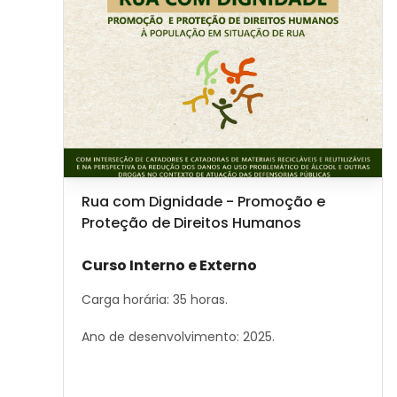
Image de cours
Nom du cours
Rua com Dignidade - Promoção e
Proteção de Direitos Humanos
Résumé du cours :
Curso Interno e Externo
Carga horária: 35 horas.
Ano de desenvolvimento: 2025.