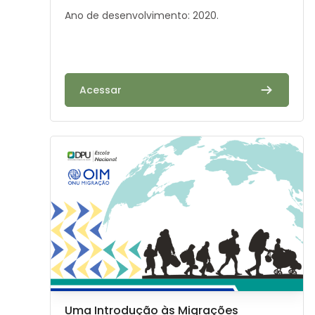
Ano de desenvolvimento: 2020.
Acessar
Image de cours" Uma Introdução às Migrações Intern
Image de cours
Nom du cours
Uma Introdução às Migrações