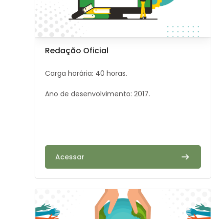
Image de cours
Nom du cours
Redação Oficial
Résumé du cours :
Carga horária: 40 horas.
Ano de desenvolvimento: 2017.
Acessar
Image de cours" Proteção Internacional e Refúgio: assi