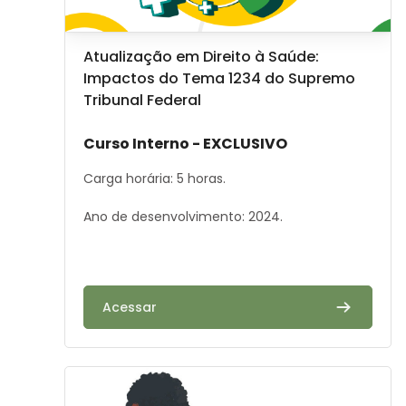
Image de cours
Nom du cours
Atualização em Direito à Saúde:
Impactos do Tema 1234 do Supremo
Tribunal Federal
Résumé du cours :
Curso Interno - EXCLUSIVO
Carga horária: 5 horas.
Ano de desenvolvimento: 2024.
Acessar
Image de cours" Programa de enfrentamento à violên