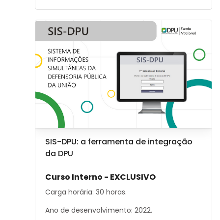
Image de cours" SIS-DPU: a ferramenta de integraçã
Image de cours
Nom du cours
SIS-DPU: a ferramenta de integração
da DPU
Résumé du cours :
Curso Interno - EXCLUSIVO
Carga horária: 30 horas.
Ano de desenvolvimento: 2022.