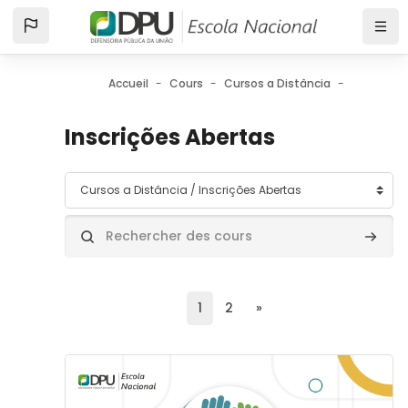
Passer au contenu principal
Accueil
Cours
Cursos a Distância
Inscriçõe
Inscrições Abertas
Catégories de cours
Rechercher des cours
Recher
(current)
Page suivante
1
2
»
Image de cours" Direitos Humanos e Acesso à Justiça