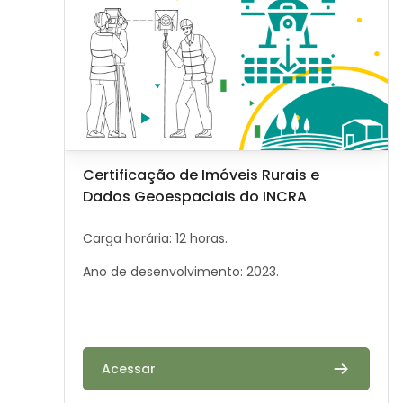
Image de cours
Nom du cours
Certificação de Imóveis Rurais e
Dados Geoespaciais do INCRA
Résumé du cours :
Carga horária: 12 horas.
Ano de desenvolvimento: 2023.
Acessar