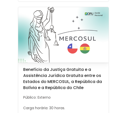
Image de cours" Benefício da Justiça Gratuita e a Ass
Image de cours
Nom du cours
Benefício da Justiça Gratuita e a
Assistência Jurídica Gratuita entre os
Estados do MERCOSUL, a República da
Bolívia e a República do Chile
Résumé du cours :
Público: Externo
Carga horária: 30 horas.