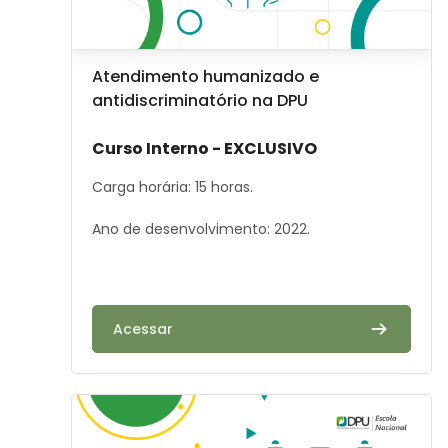
Image de cours
Nom du cours
Atendimento humanizado e
antidiscriminatório na DPU
Résumé du cours :
Curso Interno - EXCLUSIVO
Carga horária: 15 horas.
Ano de desenvolvimento: 2022.
Acessar
Image de cours" Certificação de Imóveis Rurais e Da