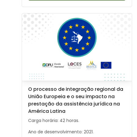
Image de cours" O processo de integração regional da
Image de cours
Nom du cours
O processo de integração regional da
União Europeia e o seu impacto na
prestação da assistência jurídica na
América Latina
Résumé du cours :
Carga horária: 42 horas.
Ano de desenvolvimento: 2021.