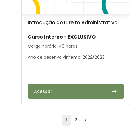
Image de cours
Nom du cours
Introdução ao Direito Administrativo
Résumé du cours :
Curso Interno - EXCLUSIVO
Carga horária: 40 horas.
Ano de desenvolvimento: 2022/2023.
Acessar
(current)
Page suivante
1
2
»