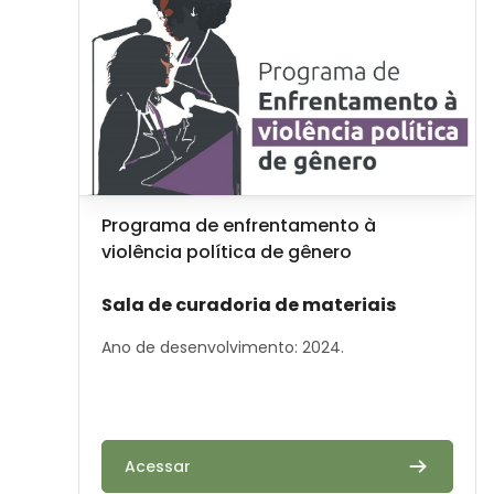
Image de cours
Nom du cours
Programa de enfrentamento à
violência política de gênero
Résumé du cours :
Sala de curadoria de materiais
Ano de desenvolvimento: 2024.
Acessar