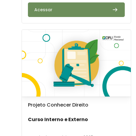
Acessar
Image de cours" Projeto Conhecer Direito
Image de cours
Nom du cours
Projeto Conhecer Direito
Résumé du cours :
Curso Interno e Externo