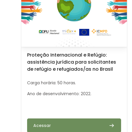
Image de cours
Nom du cours
Proteção Internacional e Refúgio:
assistência jurídica para solicitantes
de refúgio e refugiados/as no Brasil
Résumé du cours :
Carga horária: 50 horas.
Ano de desenvolvimento: 2022.
Acessar