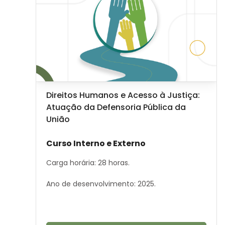
Image de cours
Nom du cours
Direitos Humanos e Acesso à Justiça:
Atuação da Defensoria Pública da
União
Résumé du cours :
Curso Interno e Externo
Carga horária: 28 horas.
Ano de desenvolvimento: 2025.