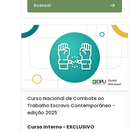
Acessar
Image de cours" Curso Nacional de Combate ao Tra
Image de cours
Nom du cours
Curso Nacional de Combate ao
Trabalho Escravo Contemporâneo -
edição 2025
Résumé du cours :
Curso Interno - EXCLUSIVO