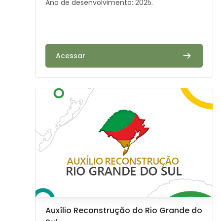
Ano de desenvolvimento: 2025.
Acessar
Image de cours" Auxílio Reconstrução do Rio Grande d
Image de cours
Nom du cours
Auxílio Reconstrução do Rio Grande do