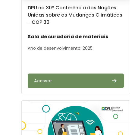
Image de cours
Nom du cours
DPU na 30ª Conferência das Nações
Unidas sobre as Mudanças Climáticas
- COP 30
Résumé du cours :
Sala de curadoria de materiais
Ano de desenvolvimento: 2025.
Acessar
Image de cours" DPU Digital: Atendimento