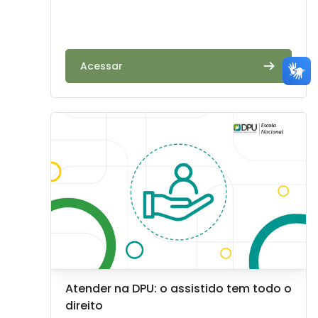
Acessar
Image de cours" Atender na DPU: o assistido tem todo 
Image de cours
Nom du cours
Atender na DPU: o assistido tem todo o
direito