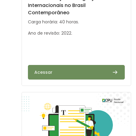
Internacionais no Brasil
Contemporâneo
Résumé du cours :
Carga horária: 40 horas.
Ano de revisão: 2022.
Acessar
Image de cours" Redação Oficial