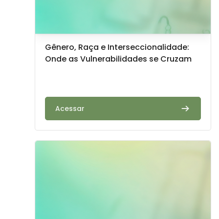
Imagem do curso
Nome do curso
Gênero, Raça e Interseccionalidade:
Onde as Vulnerabilidades se Cruzam
Texto do resumo do curso:
Acessar
Imagem do curso" Racismo, Machismo e Seletividade 