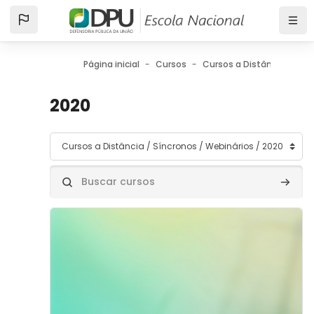
Ir para o conteúdo principal
Página inicial
Cursos
Cursos a Distância
Sí
2020
Categorias de Cursos
Buscar cursos
Buscar
Imagem do curso" Gênero, Raça e Interseccionalidad