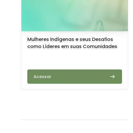
Imagem do curso
Nome do curso
Mulheres Indígenas e seus Desafios
como Líderes em suas Comunidades
Texto do resumo do curso:
Acessar