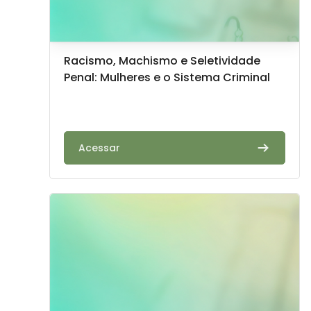
Imagem do curso
Nome do curso
Racismo, Machismo e Seletividade
Penal: Mulheres e o Sistema Criminal
Texto do resumo do curso:
Acessar
Imagem do curso" Mulheres Lésbicas e Mulheres Tran