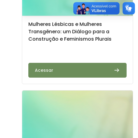
Imagem do curso
Nome do curso
Mulheres Lésbicas e Mulheres
Transgênero: um Diálogo para a
Construção e Feminismos Plurais
Texto do resumo do curso:
Acessar
Imagem do curso" Racismo e Herança Patriarcal: precon