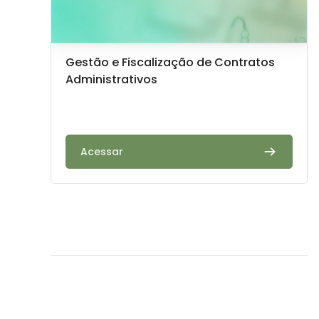
Imagem do curso
Nome do curso
Gestão e Fiscalização de Contratos
Administrativos
Texto do resumo do curso:
Acessar