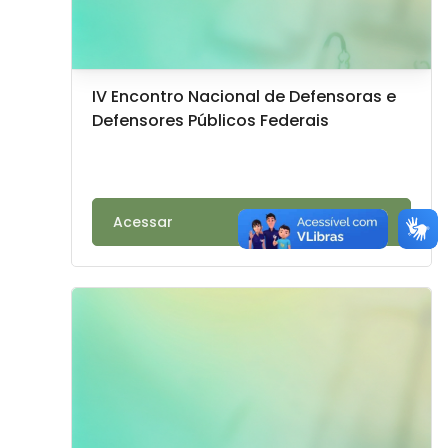
Imagem do curso
Nome do curso
IV Encontro Nacional de Defensoras e
Defensores Públicos Federais
Texto do resumo do curso:
Acessar
Imagem do curso" Gestão e Fiscalização de Contratos