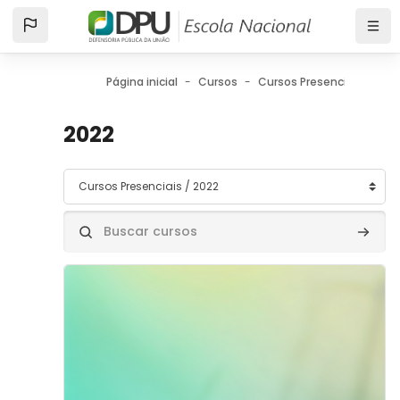
Ir para o conteúdo principal
Página inicial
Cursos
Cursos Presenciais
20
2022
Categorias de Cursos
Buscar cursos
Buscar
Imagem do curso" IV Encontro Nacional de Defensoras