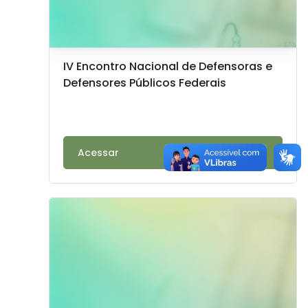
Imagem da disciplina
Nome da disciplina
IV Encontro Nacional de Defensoras e
Defensores Públicos Federais
Texto de descrição da disciplina:
Acessar
Imagem da disciplina" Gestão e Fiscalização de Contr