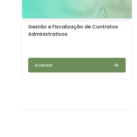
Imagem da disciplina
Nome da disciplina
Gestão e Fiscalização de Contratos
Administrativos
Texto de descrição da disciplina:
Acessar