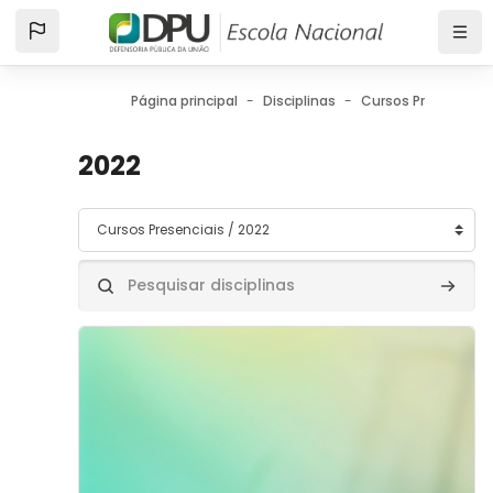
Ir para o conteúdo principal
Página principal
Disciplinas
Cursos Presenciais
2022
Categorias de disciplinas
Pesquisar disciplinas
Pesquis
Imagem da disciplina" IV Encontro Nacional de Defens