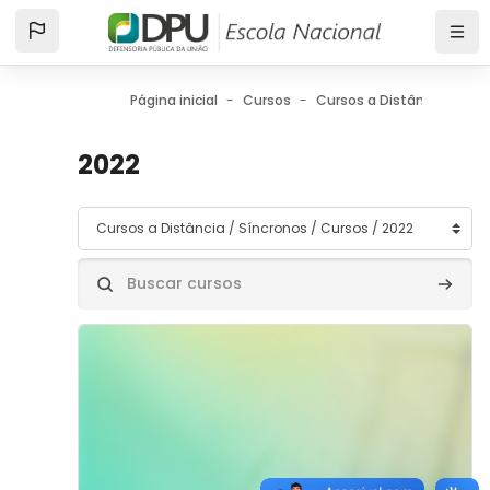
Ir para o conteúdo principal
Página inicial
Cursos
Cursos a Distância
Sí
2022
Categorias de Cursos
Buscar cursos
Buscar
Imagem do curso" Protocolo de Atuação em Zonas de