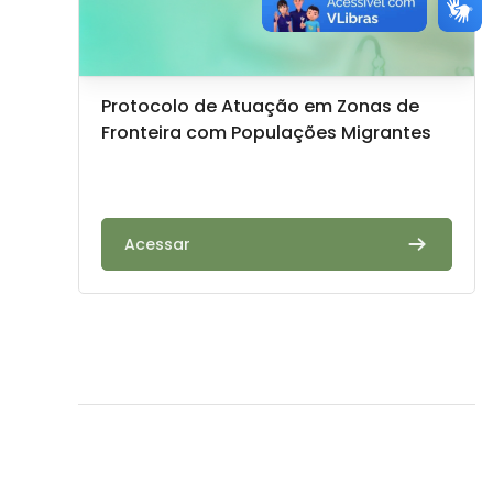
Imagem do curso
Nome do curso
Protocolo de Atuação em Zonas de
Fronteira com Populações Migrantes
Texto do resumo do curso:
Acessar