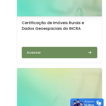
Image de cours
Nom du cours
Certificação de Imóveis Rurais e
Dados Geoespaciais do INCRA
Résumé du cours :
Acessar
Image de cours" Power BI na Prática